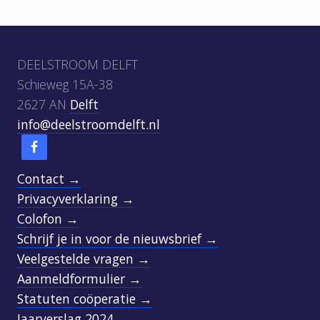
Footer
DEELSTROOM DELFT
Schieweg 15A-38
2627 AN
Delft
info@deelstroomdelft.nl
Contact →
Privacyverklaring →
Colofon →
Schrijf je in voor de nieuwsbrief →
Veelgestelde vragen →
Aanmeldformulier →
Statuten coöperatie →
Jaarverslag 2024 →