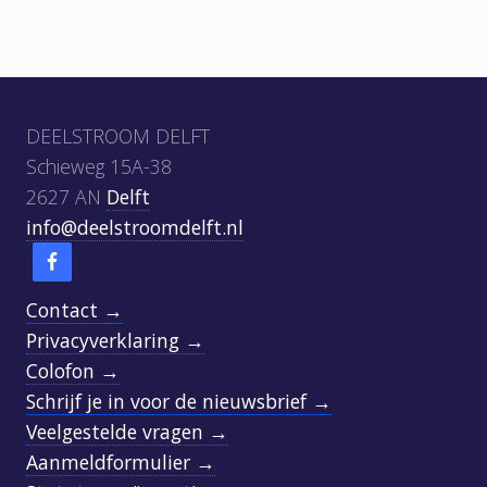
Footer
DEELSTROOM DELFT
Schieweg 15A-38
2627 AN
Delft
info@deelstroomdelft.nl
Contact →
Privacyverklaring →
Colofon →
Schrijf je in voor de nieuwsbrief →
Veelgestelde vragen →
Aanmeldformulier →