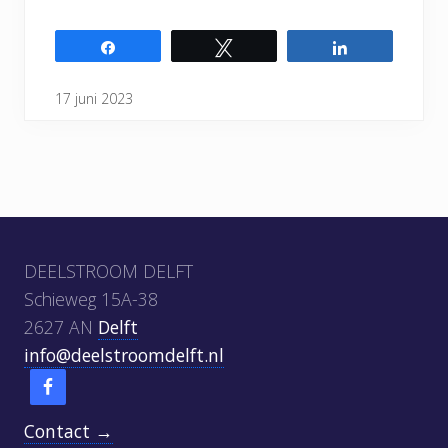
Share
Tweet
Share
17 juni 2023
Footer
DEELSTROOM DELFT
Schieweg 15A-38
2627 AN
Delft
info@deelstroomdelft.nl
Contact →