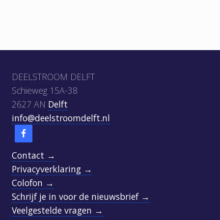
n
c
d
h
b
t
e
:
r
Footer
i
DEELSTROOM DELFT
c
h
Schieweg 15A-38
t
2627 AN
Delft
:
info@deelstroomdelft.nl
Contact →
Privacyverklaring →
Colofon →
Schrijf je in voor de nieuwsbrief →
Veelgestelde vragen →