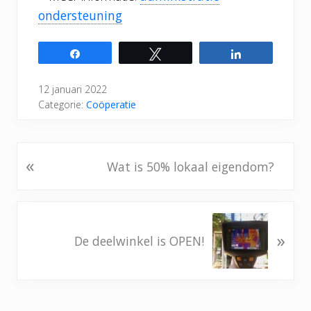
ondersteuning
Share
Tweet
Share
12 januari 2022
Categorie:
Coöperatie
«
V
Wat is 50% lokaal eigendom?
o
r
i
V
g
»
o
De deelwinkel is OPEN!
b
l
e
g
r
e
i