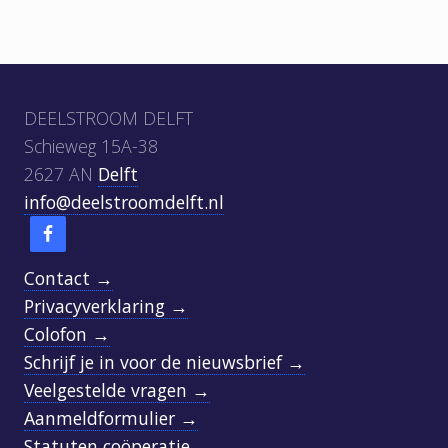
Footer
DEELSTROOM DELFT
Schieweg 15A-38
2627 AN
Delft
info@deelstroomdelft.nl
Contact →
Privacyverklaring →
Colofon →
Schrijf je in voor de nieuwsbrief →
Veelgestelde vragen →
Aanmeldformulier →
Statuten coöperatie →