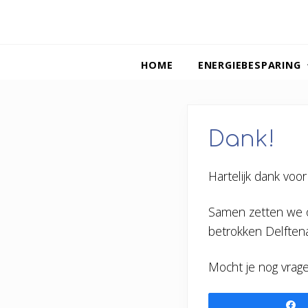
Spring
Door
Spring
Spring
naar
naar
naar
naar
de
de
de
de
HOME
ENERGIEBESPARING
hoofdnavigatie
hoofd
eerste
voettekst
inhoud
sidebar
Dank!
Hartelijk dank voor 
Samen zetten we o
betrokken Delften
Mocht je nog vra