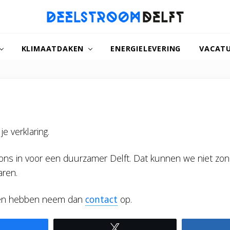
naar
een
KLIMAATDAKEN
ENERGIELEVERING
VACAT
duurzamer
Delft
je verklaring.
ns in voor een duurzamer Delft. Dat kunnen we niet zon
aren.
gen hebben neem dan
contact
op.
Share
Tweet