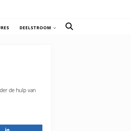
URES
DEELSTROOM
SEARCH
der de hulp van
Share