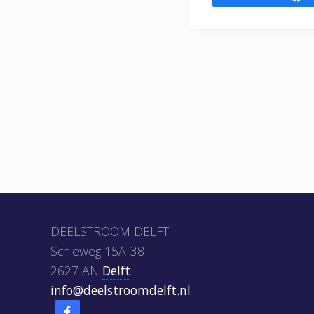
Footer
DEELSTROOM DELFT
Schieweg 15A-38
2627 AN
Delft
info@deelstroomdelft.nl