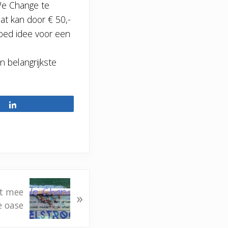
We Change te
t kan door € 50,-
goed idee voor een
 belangrijkste
Share
wt mee
»
e oase