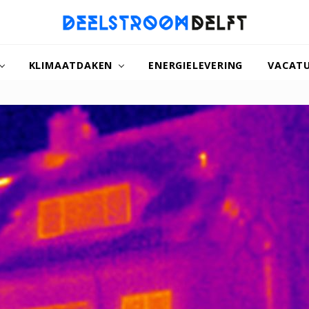
naar
een
KLIMAATDAKEN
ENERGIELEVERING
VACAT
duurzamer
Delft