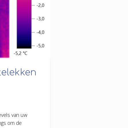
telekken
evels van uw
angs om de