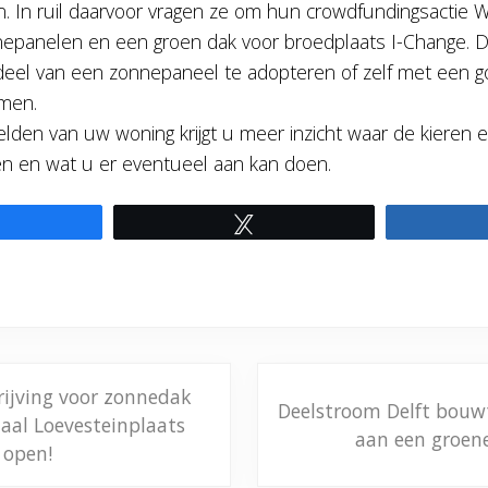
 In ruil daarvoor vragen ze om hun crowdfundingsactie 
epanelen en een groen dak voor broedplaats I-Change. Da
 deel van een zonnepaneel te adopteren of zelf met een 
men.
en van uw woning krijgt u meer inzicht waar de kieren en
en en wat u er eventueel aan kan doen.
Share
Tweet
V
rijving voor zonnedak
Deelstroom Delft bou
o
al Loevesteinplaats
aan een groen
l
 open!
g