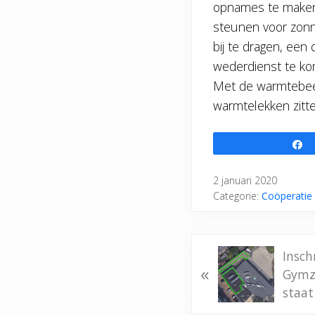
opnames te maken.
steunen voor zonn
bij te dragen, een
wederdienst te ko
Met de warmtebeeld
warmtelekken zitt
2 januari 2020
Categorie:
Coöperatie
V
Insch
«
o
Gymza
r
staat
i