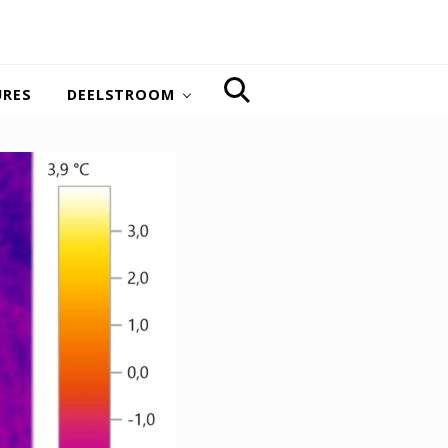
URES
DEELSTROOM
SEARCH