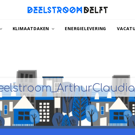
naar
een
KLIMAATDAKEN
ENERGIELEVERING
VACAT
duurzamer
Delft
eelstroom_ArthurClaudia