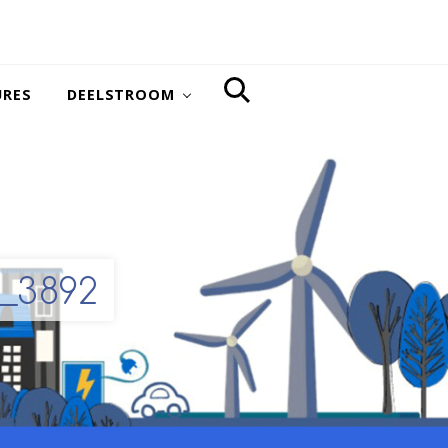
URES
DEELSTROOM
SEARCH
_3892