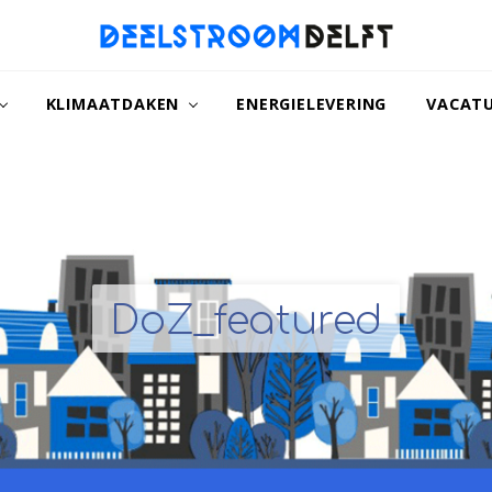
naar
een
KLIMAATDAKEN
ENERGIELEVERING
VACAT
duurzamer
Delft
DoZ_featured