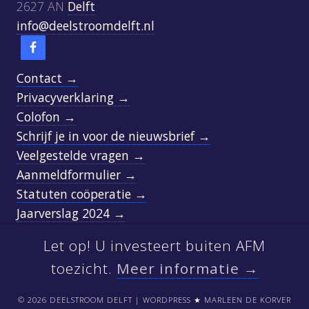
t
2627 AN
Delft
:
info@deelstroomdelft.nl
Contact →
Privacyverklaring →
Colofon →
Schrijf je in voor de nieuwsbrief →
Veelgestelde vragen →
Aanmeldformulier →
Statuten coöperatie →
Jaarverslag 2024 →
Let op! U investeert buiten AFM
SITE
FOOTER
toezicht.
Meer informatie →
© 2026 DEELSTROOM DELFT | WORDPRESS ★ MARLEEN DE KORVER