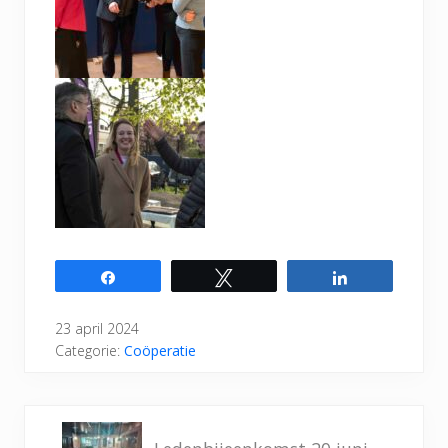
Share
Tweet
Share
23 april 2024
Categorie:
Coöperatie
V