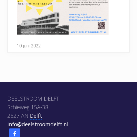
10 juni 2022
Footer
DEELSTROOM DELFT
Schieweg 15A-38
2627 AN
Delft
info@deelstroomdelft.nl