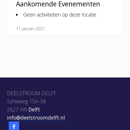
Aankomende Evenementen
Geen activiteiten op deze locatie
11 januari 2021
Footer
DEELSTROOM DELFT
Schieweg 15A-38
2627 AN
Delft
info@deelstroomdelft.nl