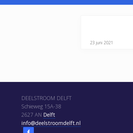
23 juni 2021
Footer
DEELSTROOM DELFT
Schieweg 15A-38
2627 AN
Delft
info@deelstroomdelft.nl