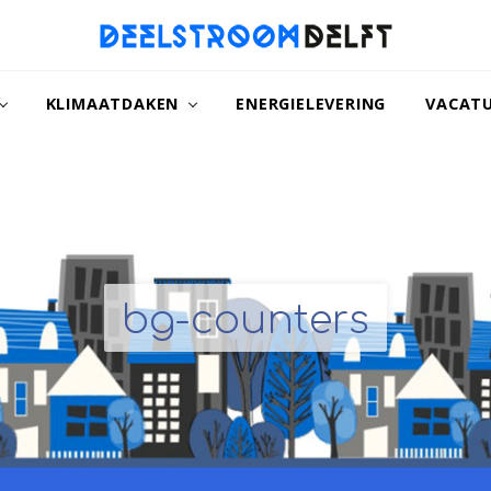
naar
een
KLIMAATDAKEN
ENERGIELEVERING
VACAT
duurzamer
Delft
bg-counters