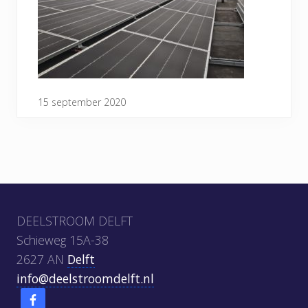
15 september 2020
Footer
DEELSTROOM DELFT
Schieweg 15A-38
2627 AN
Delft
info@deelstroomdelft.nl