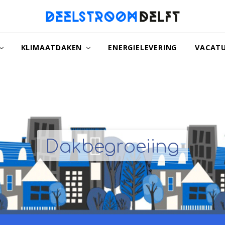
naar
een
KLIMAATDAKEN
ENERGIELEVERING
VACAT
duurzamer
Delft
Dakbegroeiing