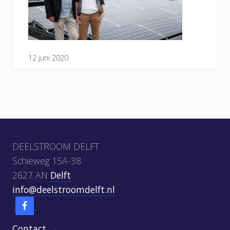
12 juni 2020
Footer
DEELSTROOM DELFT
Schieweg 15A-38
2627 AN
Delft
info@deelstroomdelft.nl
Contact →