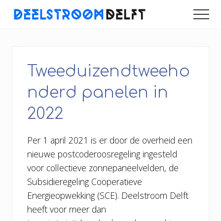
Menu
Door
Spring
Spring
MEN
naar
naar
naar
naar
de
de
de
een
duurzamer
hoofd
eerste
voettekst
Delft
inhoud
sidebar
Tweeduizendtweeho
nderd panelen in
2022
Per 1 april 2021 is er door de overheid een
nieuwe postcoderoosregeling ingesteld
voor collectieve zonnepaneelvelden, de
Subsidieregeling Coöperatieve
Energieopwekking (SCE). Deelstroom Delft
heeft voor meer dan