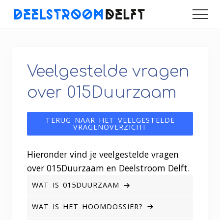
Menu
Door
Spring
Spring
MEN
naar
naar
naar
naar
de
de
de
een
duurzamer
hoofd
eerste
voettekst
Delft
inhoud
sidebar
Veelgestelde vragen
over 015Duurzaam
TERUG NAAR HET VEELGESTELDE
VRAGENOVERZICHT
Hieronder vind je veelgestelde vragen
over 015Duurzaam en Deelstroom Delft.
WAT IS 015DUURZAAM
WAT IS HET HOOMDOSSIER?