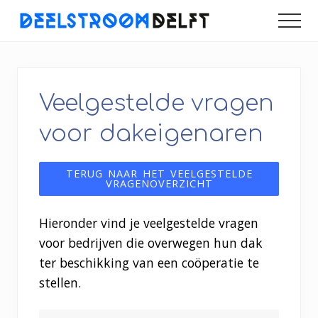
Menu
Door
Spring
Spring
MEN
naar
naar
naar
naar
de
de
de
een
duurzamer
hoofd
eerste
voettekst
Delft
inhoud
sidebar
Veelgestelde vragen
voor dakeigenaren
TERUG NAAR HET VEELGESTELDE
VRAGENOVERZICHT
Hieronder vind je veelgestelde vragen
voor bedrijven die overwegen hun dak
ter beschikking van een coöperatie te
stellen.