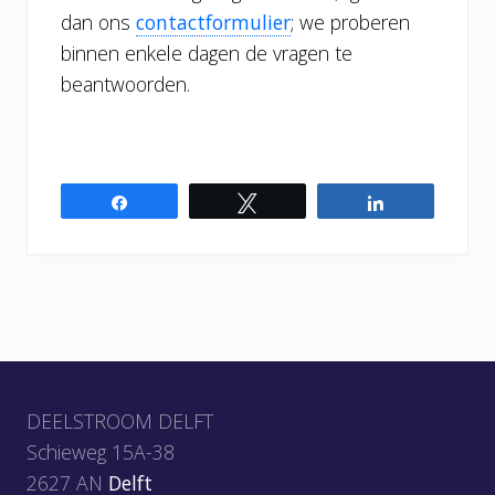
dan ons
contactformulier
; we proberen
binnen enkele dagen de vragen te
beantwoorden.
Share
Tweet
Share
Footer
DEELSTROOM DELFT
Schieweg 15A-38
2627 AN
Delft