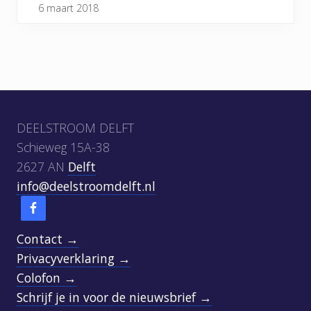
6 maart 2018
Footer
DEELSTROOM DELFT
Schieweg 15A-38
2627 AN
Delft
info@deelstroomdelft.nl
Contact →
Privacyverklaring →
Colofon →
Schrijf je in voor de nieuwsbrief →